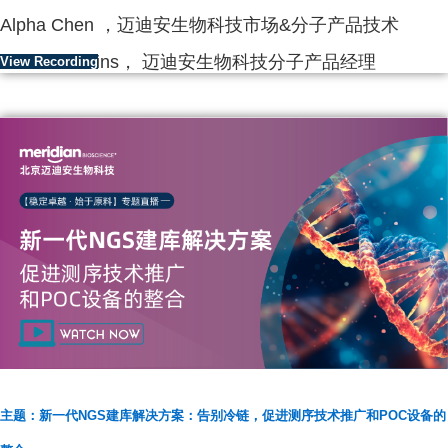
Alpha Chen ，迈迪安生物科技市场&分子产品技术
Steve Hawkins， 迈迪安生物科技分子产品经理
View Recording
主题：新一代NGS建库解决方案：告别冷链，促进测序技术推广和POC设备的