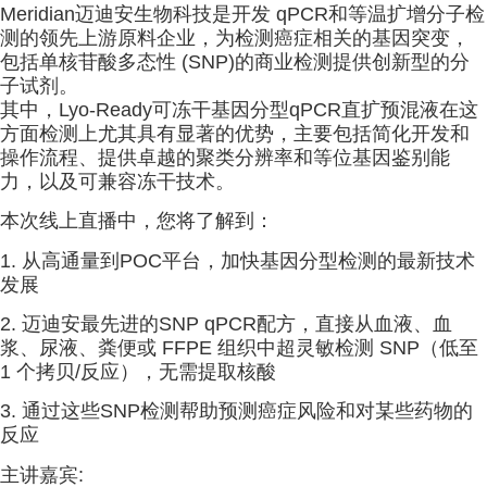
Meridian迈迪安生物科技是开发 qPCR和等温扩增分子检
测的领先上游原料企业，为检测癌症相关的基因突变，
包括单核苷酸多态性 (SNP)的商业检测提供创新型的分
子试剂。
其中，Lyo-Ready可冻干基因分型qPCR直扩预混液在这
方面检测上尤其具有显著的优势，主要包括简化开发和
操作流程、提供卓越的聚类分辨率和等位基因鉴别能
力，以及可兼容冻干技术。
本次线上直播中，您将了解到：
1. 从高通量到POC平台，加快基因分型检测的最新技术
发展
2. 迈迪安最先进的SNP qPCR配方，直接从血液、血
浆、尿液、粪便或 FFPE 组织中超灵敏检测 SNP（低至
1 个拷贝/反应），无需提取核酸
3. 通过这些SNP检测帮助预测癌症风险和对某些药物的
反应
主讲嘉宾: