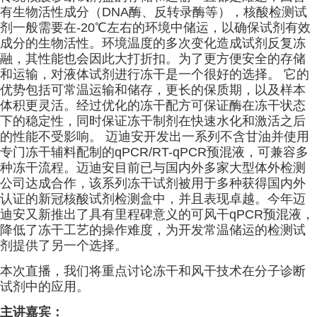
有生物活性成分（DNA酶、反转录酶等），核酸检测试
剂一般需要在-20℃左右的环境中储运，以确保试剂有效
成分的生物活性。环境温度的多次变化造成试剂反复冻
融，其性能也会因此大打折扣。为了更方便安全的存储
和运输，对液体试剂进行冻干是一个很好的选择。 它的
优势包括可常温运输和储存，更长的保质期，以及样本
体积更灵活。经过优化的冻干配方可保证酶在冻干状态
下的稳定性，同时保证冻干制剂在快速水化和激活之后
的性能不受影响。 迈迪安开发出一系列不含甘油并使用
专门冻干辅料配制的qPCR/RT-qPCR预混液，可兼容多
种冻干流程。迈迪安目前已与国内外多家大型体外检测
公司达成合作，该系列冻干试剂被用于多种获得国内外
认证的新冠核酸试剂检测盒中，并且表现卓越。今年迈
迪安又新推出了具有里程碑意义的可风干qPCR预混液，
降低了冻干工艺的操作难度，为开发常温储运的检测试
剂提供了另一个选择。
本次直播，我们将重点讨论冻干和风干技术在分子诊断
试剂中的应用。
主讲嘉宾：