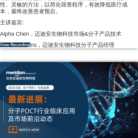
性、灵敏的方法，以简化筛查程序，有效降低医疗成
本，最终改善患者预后。
主讲嘉宾:
Alpha Chen，迈迪安生物科技市场&分子产品技术
Steve Hawkins，迈迪安生物科技分子产品经理
View Recording