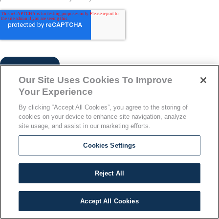
Our Site Uses Cookies To Improve
Your Experience
By submitting your information in this form, you agree
By clicking “Accept All Cookies”, you agree to the storing of
that your personal information may be stored and
cookies on your device to enhance site navigation, analyze
processed in any country where we have facilities or
site usage, and assist in our marketing efforts.
service providers, and by using our “Contact Us” page
you agree to the transfer of information to countries
Cookies Settings
outside of your country of residence, including to the
United States, which may provide for different data
Reject All
protection rules than in your country. The information
you submit will be governed by our
.
Privacy Statement
Accept All Cookies
DIAGNOSTICS