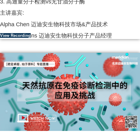
3. 高通量分子检测vs无甘油分子酶
主讲嘉宾:
Alpha Chen 迈迪安生物科技市场&产品技术
Steve Hawkins 迈迪安生物科技分子产品经理
View Recording