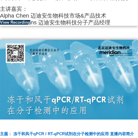
主讲嘉宾：
Alpha Chen 迈迪安生物科技市场&产品技术
Steve Hawkins 迈迪安生物科技分子产品经理
View Recording
主题： 冻干和风干qPCR / RT-qPCR试剂在分子检测中的应用 直播内容简介