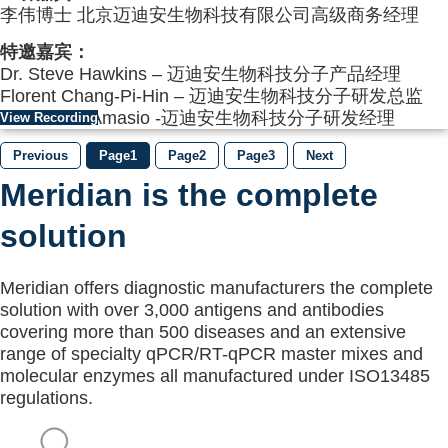
李伟博士 北京迈迪安生物科技有限公司高级商务经理
特邀嘉宾：
Dr. Steve Hawkins – 迈迪安生物科技分子产品经理
Florent Chang-Pi-Hin – 迈迪安生物科技分子研发总监
Dr Michele Amasio -迈迪安生物科技分子研发经理
View Recording
Previous
Page
1
Page
2
Page
3
Next
Meridian is the complete
solution
Meridian offers diagnostic manufacturers the complete
solution with over 3,000 antigens and antibodies
covering more than 500 diseases and an extensive
range of specialty qPCR/RT-qPCR master mixes and
molecular enzymes all manufactured under ISO13485
regulations.