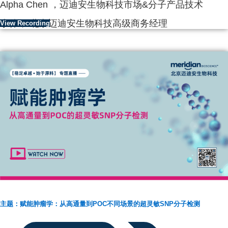
Alpha Chen ，迈迪安生物科技市场&分子产品技术
李伟， 北京迈迪安生物科技高级商务经理
View Recording
主题：赋能肿瘤学：从高通量到POC不同场景的超灵敏SNP分子检测