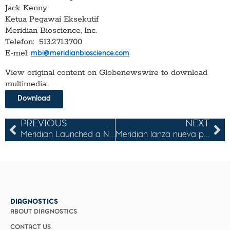
Jack Kenny
Ketua Pegawai Eksekutif
Meridian Bioscience, Inc.
Telefon: 513.271.3700
E-mel:
mbi@meridianbioscience.com
View original content on Globenewswire to download
multimedia:
Download
PREVIOUS
NEXT
Meridian Launched a New High-Fidelity Polymerase to Offer Robust Amplification for NGS and PCR Applications
Meridian lanza nueva polimerasa de alta fidelidad para ofrecer amplificación robusta para aplicaciones NGS y PCR
DIAGNOSTICS
ABOUT DIAGNOSTICS
CONTACT US