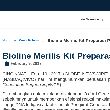
Life Science
»
»
Bioline Merilis Kit Preparas
Home
Press Release
Bioline Merilis Kit Prepa
February 9, 2017
CINCINNATI, Feb. 10, 2017 (GLOBE NEWSWIRE) — B
(NASDAQ:VIVO) hari ini mengumumkan perluasan po
Generation Sequencing
/NGS).
Dikembangkan dalam kolaborasi dengan Oxford Gene 
sebelumnya untuk memberikan efisiensi reaksi maksima
tinggi, DNA terligasi adaptor untuk Pengurut Generasi
disediakan oleh konsumen, mengurangi tahap pembersi