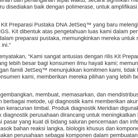
ru disediakan baik dengan polimerase, untuk amplifika
.
s Kit Preparasi Pustaka DNA JetSeq™ yang baru melengka
 NGS. Kit dibentuk atas pengetahuan luas kami dalam pen
 dalam preparasi pustaka, memungkinkan mereka untuk
ini.”
menyatakan, “Kami sangat antusias dengan rilis Kit Pre
ang lebih besar bagi konsumen ilmu hayati kami; memun
gan famili JetSeq™ menunjukkan komitmen kami, tidak 
onsumen kami, memberikan mereka pilihan yang lebih bes
embangkan, membuat, memasarkan, dan mendistribusikan 
berbagai metode, uji diagnostik kami memberikan akur
dan keracunan timbal. Produk diagnostik Meridian digun
duk diagnostik perusahaan dirancang untuk meningkatka
i pasar yang kuat di bidang saluran pencernaan dan inf
sok bahan reaksi langka, biologis khusus dan komponen
 digunakan perusahaan sebagai komponen dalam pembuat