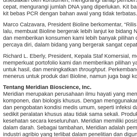
cepat, mengurangi jumlah DNA yang diperlukan. Kit ba
kit bebas PCR dengan bahan awal yang tidak terbatas
Marco Calzavara, President Bioline berkomentar, “Rili
lalu, membuat Bioline bergerak lebih lanjut ke bidang
dan memberikan konsumen kami lebih banyak pilihan
percaya diri, dalam bidang yang bergerak sangat cepat 
Richard L. Eberly, President, Kepala Staf Komersial, 
memperkuat portofolio kami dan memberikan pilihan y
untuk hasil, dan meningkatkan
throughput
. Perkemban
menerus untuk produk dari Bioline, namun juga bagi k
Tentang Meridian Bioscience, Inc
.
Meridian merupakan perusahaan ilmu hayati yang meng
komponen, dan biologis khusus. Dengan menggunakan 
dan pengobatan kondisi medis umum, seperti infeksi 
sedikit peralatan khusus atau tidak sama sekali. Pro
kesehatan secara keseluruhan. Meridian memiliki posis
dalam darah. Sebagai tambahan, Meridian adalah pema
industri agribio yang terlibat dalam penelitian dan