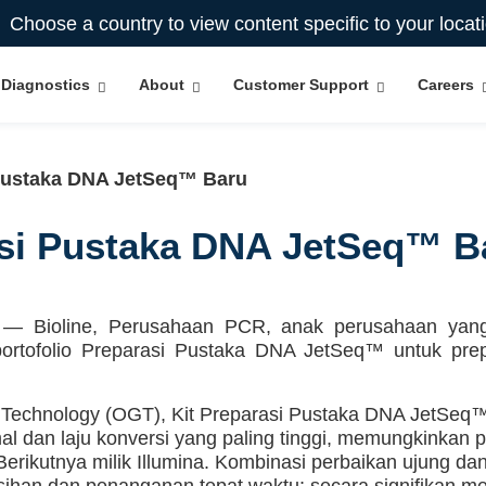
Choose a country to view content specific to your locat
Diagnostics
About
Customer Support
Careers
i Pustaka DNA JetSeq™ Baru
rasi Pustaka DNA JetSeq™ B
ioline, Perusahaan PCR, anak perusahaan yang dim
rtofolio Preparasi Pustaka DNA JetSeq™ untuk prepa
Technology (OGT), Kit Preparasi Pustaka DNA JetSeq™
l dan laju konversi yang paling tinggi, memungkinkan 
 Berikutnya milik Illumina. Kombinasi perbaikan ujung da
han dan penanganan tepat waktu; secara signifikan men